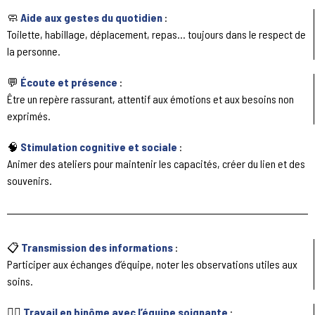
🧼
Aide aux gestes du quotidien
:
Toilette, habillage, déplacement, repas… toujours dans le respect de
la personne.
💬
Écoute et présence
:
Être un repère rassurant, attentif aux émotions et aux besoins non
exprimés.
🧠
Stimulation cognitive et sociale
:
Animer des ateliers pour maintenir les capacités, créer du lien et des
souvenirs.
📋
Transmission des informations
:
Participer aux échanges d’équipe, noter les observations utiles aux
soins.
🧑‍⚕️
Travail en binôme avec l’équipe soignante
: