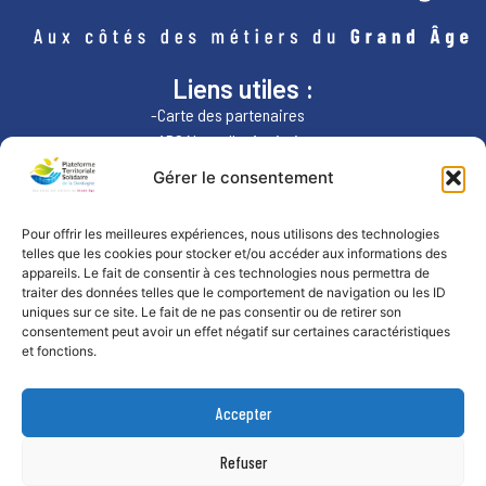
Liens utiles :
-Carte des partenaires
-ARS Nouvelle-Aquitaine
-Région Nouvelle-Aquitaine
Gérer le consentement
Nous contacter :
Pour offrir les meilleures expériences, nous utilisons des technologies
telles que les cookies pour stocker et/ou accéder aux informations des
par téléphone:
appareils. Le fait de consentir à ces technologies nous permettra de
07.49.84.76.70
traiter des données telles que le comportement de navigation ou les ID
uniques sur ce site. Le fait de ne pas consentir ou de retirer son
consentement peut avoir un effet négatif sur certaines caractéristiques
et fonctions.
Accepter
Refuser