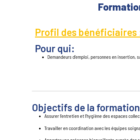
Formatio
Profil des bénéficiaires 
​Pour qui:
Demandeurs d’emploi, personnes en insertion, s
Objectifs de la formation
Assurer l’entretien et l’hygiène des espaces colle
Travailler en coordination avec les équipes soign
Apporter une présence bienveillante auprès des 