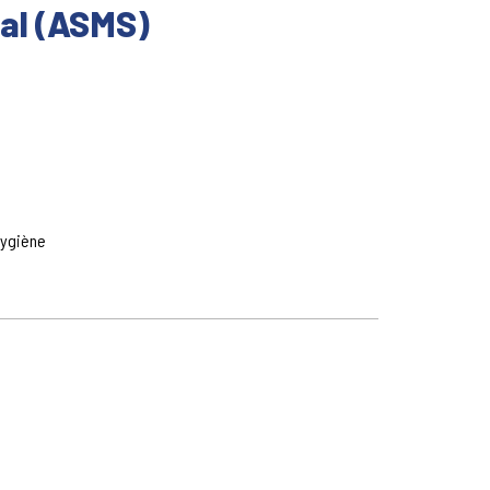
al (ASMS)
hygiène