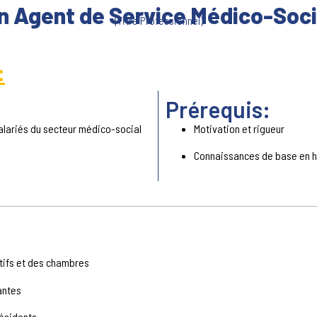
n Agent de Service Médico-Soci
(Titre Professionnel)
:
Prérequis:
alariés du secteur médico-social
Motivation et rigueur
Connaissances de base en 
ctifs et des chambres
antes
résidents