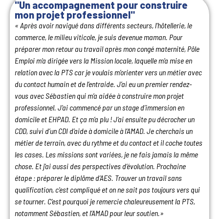
"Un accompagnement pour construire
mon projet professionnel"
« Après avoir navigué dans différents secteurs, l’hôtellerie, le
commerce, le milieu viticole, je suis devenue maman. Pour
préparer mon retour au travail après mon congé maternité, Pôle
Emploi m’a dirigée vers la Mission locale, laquelle m’a mise en
relation avec la PTS car je voulais m’orienter vers un métier avec
du contact humain et de l’entraide. J’ai eu un premier rendez-
vous avec Sébastien qui m’a aidée à construire mon projet
professionnel. J’ai commencé par un stage d’immersion en
domicile et EHPAD. Et ça m’a plu ! J’ai ensuite pu décrocher un
CDD, suivi d’un CDI d’aide à domicile à l’AMAD. Je cherchais un
métier de terrain, avec du rythme et du contact et il coche toutes
les cases. Les missions sont variées, je ne fais jamais la même
chose. Et j’ai aussi des perspectives d’évolution. Prochaine
étape : préparer le diplôme d’AES. Trouver un travail sans
qualification, c’est compliqué et on ne sait pas toujours vers qui
se tourner. C’est pourquoi je remercie chaleureusement la PTS,
notamment Sébastien, et l’AMAD pour leur soutien.»