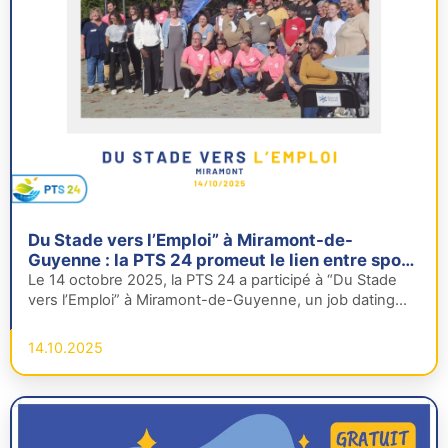
Du Stade vers l’Emploi” à Miramont-de-
Guyenne : la PTS 24 promeut le lien entre sport,
insertion et métiers du Grand Âge
Le 14 octobre 2025, la PTS 24 a participé à “Du Stade
vers l’Emploi” à Miramont-de-Guyenne, un job dating
sportif…
14.10.2025