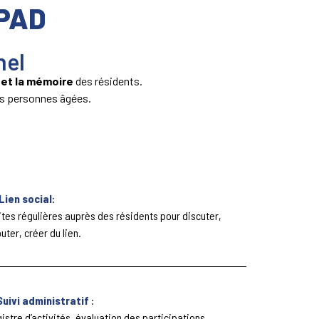
HPAD
nel
é et la mémoire
des résidents.
des personnes âgées.
Lien social
:
ites régulières auprès des résidents pour discuter,
uter, créer du lien.
Suivi administratif
:
istre d’activités, évaluation des participations,