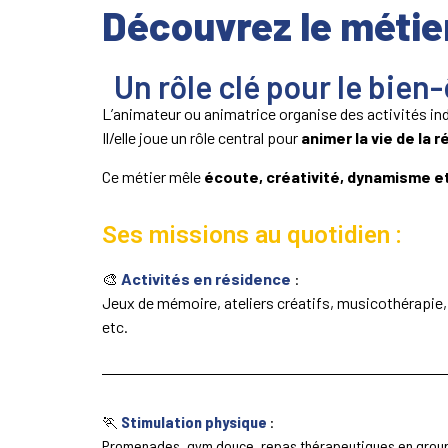
Découvrez le métie
Un rôle clé pour le bien-
L’animateur ou animatrice organise des activités ind
Il/elle joue un rôle central pour
animer la vie de la 
Ce métier mêle
écoute, créativité, dynamisme et
Ses missions au quotidien :
🎨
Activités en résidence
:
Jeux de mémoire, ateliers créatifs, musicothérapie,
etc.
🏃
Stimulation physique
:
Promenades, gym douce, repas thérapeutiques en grou