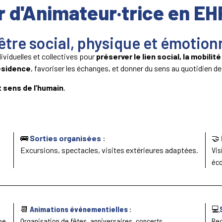
r d'Animateur·trice en E
être social, physique et émotion
ividuelles et collectives pour
préserver le lien social, la mobilit
résidence
, favoriser les échanges, et donner du sens au quotidien 
 sens de l’humain
.
🚌
Sorties organisées
:
🤝
Excursions, spectacles, visites extérieures adaptées.
Vis
éco
📆
Animations événementielles
:
💻
pe.
Organisation de fêtes, anniversaires, concerts.
Reg