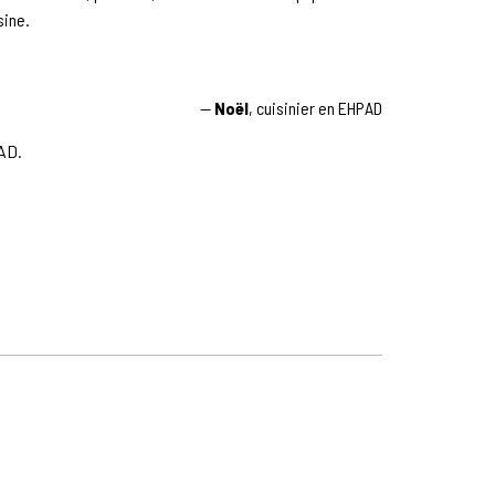
sine.
—
Noël
, cuisinier en EHPAD
PAD.