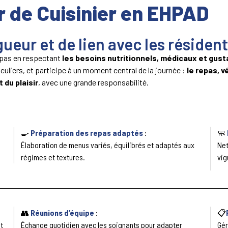
r de Cuisinier en EHPAD
ueur et de lien avec les résiden
repas en respectant
les besoins nutritionnels, médicaux et gust
iculiers, et participe à un moment central de la journée :
le repas, v
t du plaisir
, avec une grande responsabilité.
🍳
Préparation des repas adaptés
:
🧼
Élaboration de menus variés, équilibrés et adaptés aux
Net
régimes et textures.
vig
👥
Réunions d’équipe
:
📋
t
Échange quotidien avec les soignants pour adapter
Gér