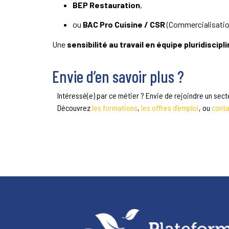
BEP Restauration
,
ou
BAC Pro Cuisine / CSR
(Commercialisation
Une
sensibilité au travail en équipe pluridiscipli
Envie d’en savoir plus ?
Intéressé(e) par ce métier ? Envie de rejoindre un sec
Découvrez
les formations
,
les offres d’emploi
, ou
conta