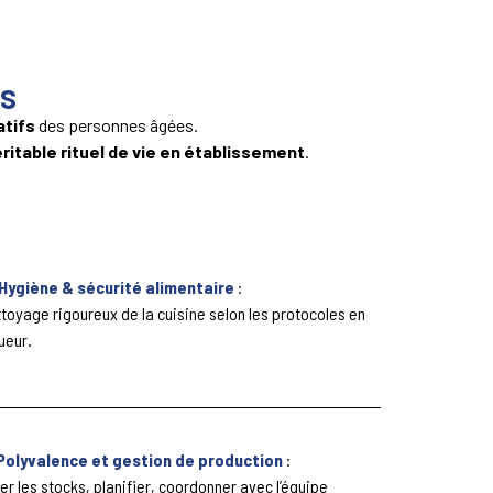
ts
atifs
des personnes âgées.
éritable rituel de vie en établissement
.
Hygiène & sécurité alimentaire
:
toyage rigoureux de la cuisine selon les protocoles en
ueur.
Polyvalence et gestion de production
:
er les stocks, planifier, coordonner avec l’équipe