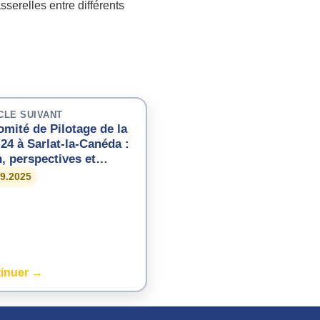
sserelles entre différents
CLE SUIVANT
omité de Pilotage de la
24 à Sarlat-la-Canéda :
n, perspectives et
activité des métiers du
09.2025
nd Âge
inuer →