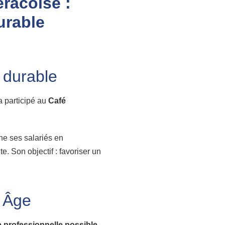
eracoise :
urable
i durable
 participé au
Café
ne ses salariés en
. Son objectif : favoriser un
d Âge
e professionnelle possible