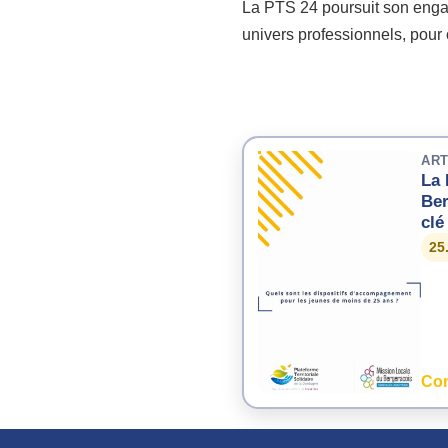
La PTS 24 poursuit son enga
univers professionnels, pour 
ART
La 
Ber
clé
jeu
25
Con