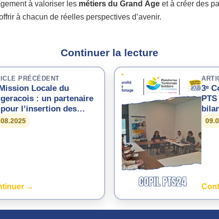
gement à valoriser les
métiers du Grand Âge
et à créer des pa
offrir à chacun de réelles perspectives d’avenir.
Continuer la lecture
ICLE PRÉCÉDENT
ARTI
Mission Locale du
3ᵉ C
geracois : un partenaire
PTS 
 pour l’insertion des
bila
nes
attr
.08.2025
09.
Gra
tinuer →
Cont