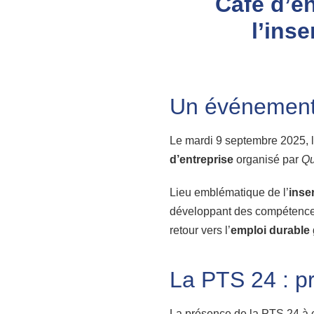
Café d’en
l’ins
Un événement d
Le mardi 9 septembre 2025, 
d’entreprise
organisé par
Qu
Lieu emblématique de l’
inse
développant des compétences c
retour vers l’
emploi durable
La PTS 24 : p
La présence de la PTS 24 à ce