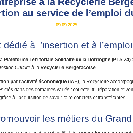
treprise à la Recyclerie Berg
ertion au service de l’emploi d
09.09.2025
édié à l’insertion et à l’emplo
la
Plateforme Territoriale Solidaire de la Dordogne (PTS 24)
a
estion Culture
à la
Recyclerie Bergeracoise
.
rtion par l’activité économique (IAE)
, la Recyclerie accompag
lés dans des domaines variés : collecte, tri, réparation et vente
grâce à l’acquisition de savoir-faire concrets et transférables.
romouvoir les métiers du Gran
 rendez-vous avait un objectif clair :
présenter une autre voi