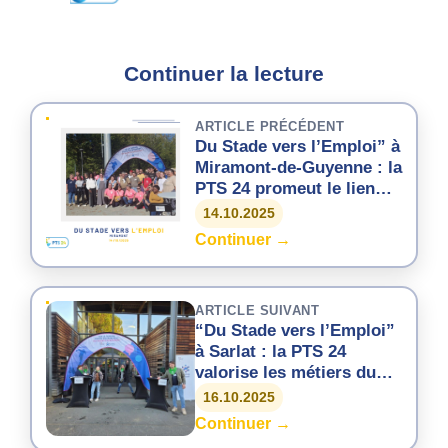
Continuer la lecture
ARTICLE PRÉCÉDENT
Du Stade vers l’Emploi” à
Miramont-de-Guyenne : la
PTS 24 promeut le lien
entre sport, insertion et
14.10.2025
métiers du Grand Âge
Continuer →
ARTICLE SUIVANT
“Du Stade vers l’Emploi”
à Sarlat : la PTS 24
valorise les métiers du
Grand Âge par le sport et
16.10.2025
l’insertion
Continuer →