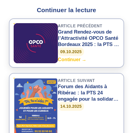
Continuer la lecture
ARTICLE PRÉCÉDENT
Grand Rendez-vous de
l’Attractivité OPCO Santé
Bordeaux 2025 : la PTS 24
engagée pour les métiers
09.10.2025
du soin et du Grand Âge
Continuer →
ARTICLE SUIVANT
Forum des Aidants à
Ribérac : la PTS 24
engagée pour la solidarité
et le soutien aux aidants
14.10.2025