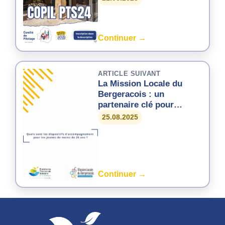
Grand Âge
Continuer →
ARTICLE SUIVANT
La Mission Locale du
Bergeracois : un
partenaire clé pour
l’insertion des jeunes
25.08.2025
Continuer →