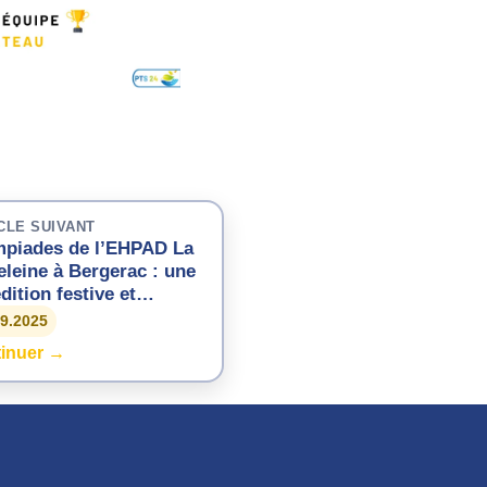
CLE SUIVANT
piades de l’EHPAD La
leine à Bergerac : une
édition festive et
iviale
09.2025
inuer →