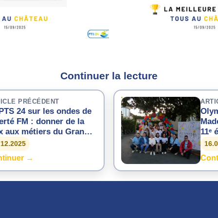
Continuer la lecture
ICLE PRÉCÉDENT
ARTI
PTS 24 sur les ondes de
Olym
erté FM : donner de la
Made
x aux métiers du Grand
11ᵉ 
e en Dordogne
conv
.12.2025
16.
tinuer →
Cont