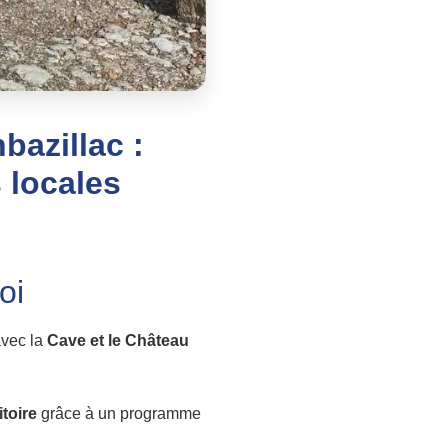
azillac :
 locales
oi
avec la
Cave et le Château
itoire
grâce à un programme