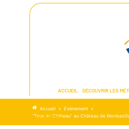
ACCUEIL
DÉCOUVRIR LES MÉT
Accueil
»
Evènement
»
“Tous au Château” au Château de Monbazillac
Nous contacter