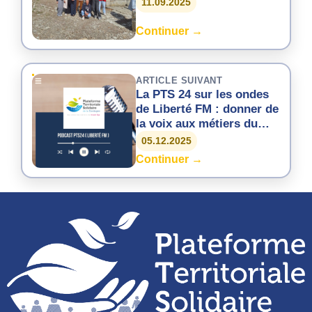
11.09.2025
Continuer →
ARTICLE SUIVANT
La PTS 24 sur les ondes
de Liberté FM : donner de
la voix aux métiers du
Grand Âge en Dordogne
05.12.2025
Continuer →